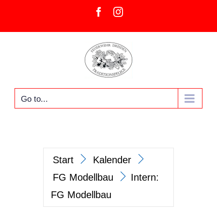
Skip
Facebook
Instagram
to
content
Go to...
Start
Kalender
FG Modellbau
Intern:
FG Modellbau