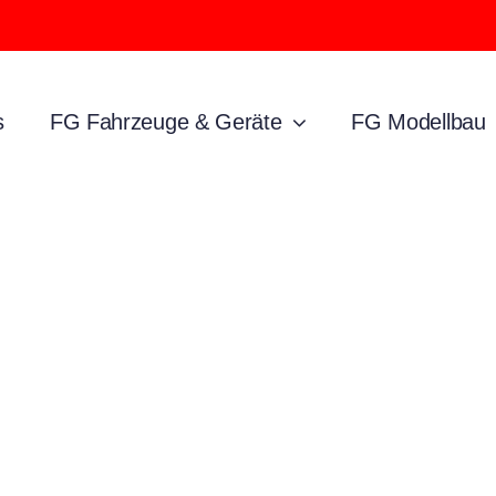
s
FG Fahrzeuge & Geräte
FG Modellbau
siness Help Cen