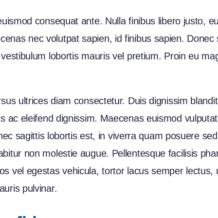
 euismod consequat ante. Nulla finibus libero justo, 
enas nec volutpat sapien, id finibus sapien. Donec s
 vestibulum lobortis mauris vel pretium. Proin eu mag
rsus ultrices diam consectetur. Duis dignissim bland
ris ac eleifend dignissim. Maecenas euismod vulputa
onec sagittis lobortis est, in viverra quam posuere s
abitur non molestie augue. Pellentesque facilisis p
s vel egestas vehicula, tortor lacus semper lectus, 
uris pulvinar.