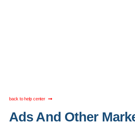
S
f
back to help center
Ads And Other Marke