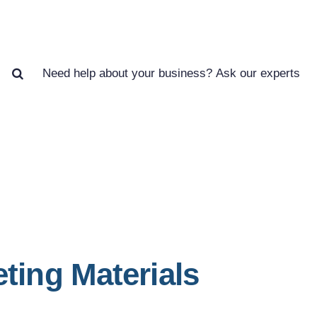
How we can help you?
earch
or:
ting Materials